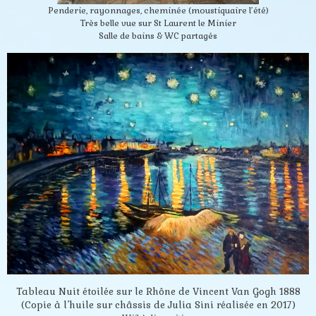
Penderie, rayonnages, cheminée (moustiquaire l’été)
Très belle vue sur St Laurent le Minier
Salle de bains & WC partagés
Tableau Nuit étoilée sur le Rhône de Vincent Van Gogh 1888
(Copie à l’huile sur châssis de Julia Sini réalisée en 2017)