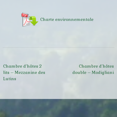
Charte environnementale
Navigation
Chambre d’hôtes 2
Chambre d’hôtes
de
lits – Mezzanine des
double – Modigliani
l’article
Lutins