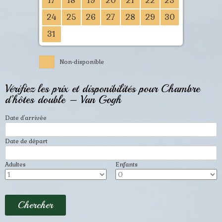
17
18
19
20
21
22
23
24
25
26
27
28
29
30
31
Non-disponible
Vérifiez les prix et disponibilités pour Chambre
d’hôtes double – Van Gogh
Date d'arrivée
Date de départ
Adultes
Enfants