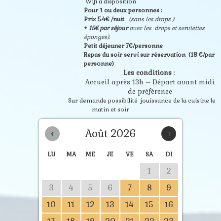
Wifi à disposition
Pour 1 ou deux personnes :
Prix 54€ /nuit
(sans les draps )
+
15€ par séjour
avec les draps et serviettes
éponges).
Petit déjeuner 7€/personne
Repas du soir servi sur réservation (18 €/par
personne)
Les conditions
:
Accueil après 13h – Départ avant midi
de préférence
Sur demande possibilité jouissance de la cuisine le
matin et soir
Août 2026
‹
›
LU
MA
ME
JE
VE
SA
DI
1
2
3
4
5
6
7
8
9
10
11
12
13
14
15
16