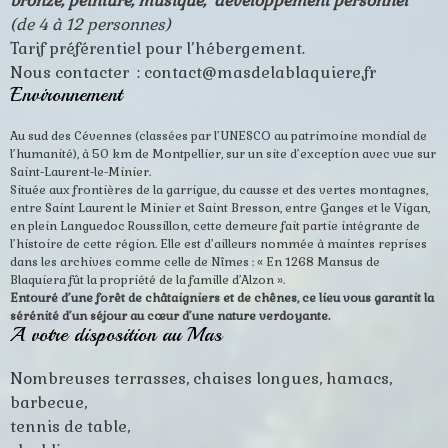
bronze, peinture, musique, développement personnel
(de 4 à 12 personnes)
Tarif préférentiel pour l’hébergement.
Nous contacter : contact@masdelablaquiere.fr
Environnement
Au sud des Cévennes (classées par l’UNESCO au patrimoine mondial de
l’humanité), à 50 km de Montpellier, sur un site d’exception avec vue sur
Saint-Laurent-le-Minier.
Située aux frontières de la garrigue, du causse et des vertes montagnes,
entre Saint Laurent le Minier et Saint Bresson, entre Ganges et le Vigan,
en plein Languedoc Roussillon, cette demeure fait partie intégrante de
l’histoire de cette région. Elle est d’ailleurs nommée à maintes reprises
dans les archives comme celle de Nîmes : « En 1268 Mansus de
Blaquiera fût la propriété de la famille d’Alzon ».
Entouré d’une forêt de châtaigniers et de chênes, ce lieu vous garantit la
sérénité
d’un séjour au cœur d’une nature verdoyante.
A votre disposition au Mas
Nombreuses terrasses, chaises longues, hamacs,
barbecue,
tennis de table,